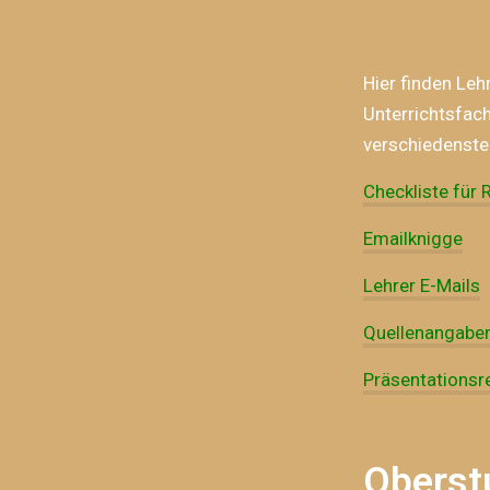
Hier finden Leh
Unterrichtsfac
verschiedensten
Checkliste für 
Emailknigge
Lehrer E-Mails
Quellenangabe
Präsentationsr
Oberst