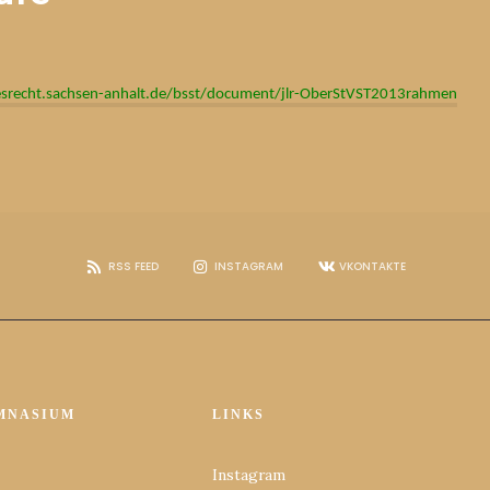
srecht.sachsen-anhalt.de/bsst/document/jlr-OberStVST2013rahmen
RSS FEED
INSTAGRAM
VKONTAKTE
MNASIUM
LINKS
Instagram