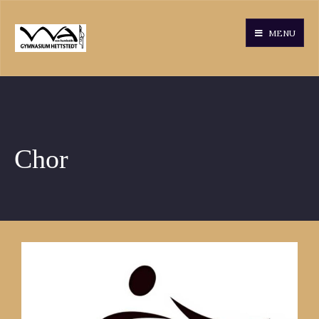
MENU
Chor